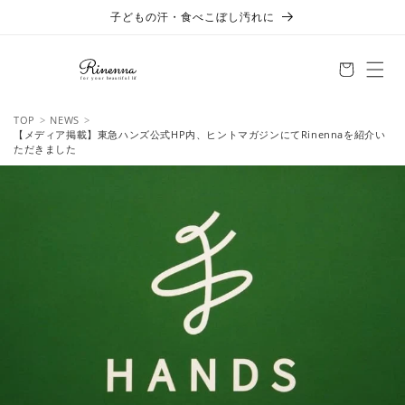
コンテ
子どもの汗・食べこぼし汚れに
ンツに
進む
TOP
NEWS
【メディア掲載】東急ハンズ公式HP内、ヒントマガジンにてRinennaを紹介い
ただきました