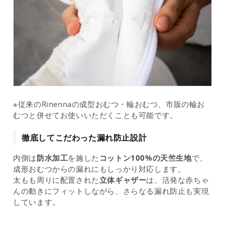
※従来のRinennaの成型おむつ・輪おむつ、市販の輪お
むつと併せてお使いいただくことも可能です。
徹底してこだわった漏れ防止設計
内側は
防水加工
を施した
コットン100%の天竺生地
で、
成形おむつからの漏れにもしっかり対応します。
太もも周りに配置された
立体ギャザー
は、活発な赤ちゃ
んの動きにフィットしながら、さらなる漏れ防止も実現
しています。