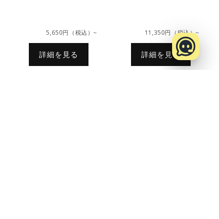
5,650円（税込）~
11,350円（税込）~
詳細を見る
詳細を見る
マシュマロおむつ おた
マシュマロおむつおむ
めしセット おむつカバ
つセット おむつカバー
ー1枚+インサート3枚
2枚+インサート12枚
+Rinenna#1トライア
ル2個