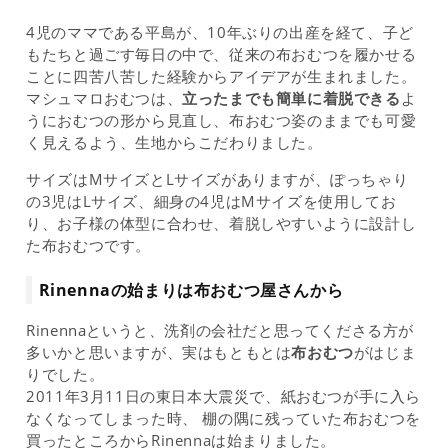
4児のママである平島が、10年ぶりの出産を経て、子ど
もたちと過ごす毎日の中で、従来の布おむつを履かせる
ことに四苦八苦した経験からアイデアが生まれました。
マシュマロおむつは、
立ったまでも簡単に着脱できる
よ
うにおむつの形から見直し、布おむつ姿のままでも可愛
く見えるよう、生地からこだわりました。
サイズはMサイズとLサイズがありますが、ぽっちゃり
の3児はLサイズ、細身の4児はMサイズを使用してお
り、お子様の体型に合わせ、着脱しやすいように設計し
た布おむつです。
Rinennaの始まりは布おむつ屋さんから
Rinennaというと、洗剤の会社だと思ってくださる方が
多いかと思いますが、実はもともとは
布おむつ
がはじま
りでした。
2011年3月11日の東日本大震災で、紙おむつが手に入ら
なくなってしまった時、 棚の隅に残っていた布おむつを
買ったところからRinennaは始まりました。