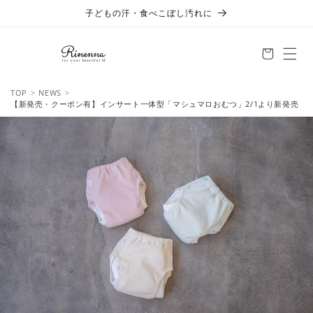
コンテ
子どもの汗・食べこぼし汚れに
ンツに
進む
TOP
NEWS
【新発売・クーポン有】インサート一体型「マシュマロおむつ」2/1より新発売