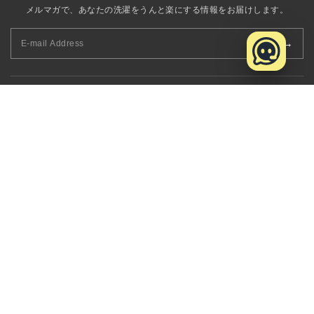
メルマガで、あなたの洗濯をうんと楽にする情報をお届けします。
→
Rinenna公式 LINE
友達登録してLINE連携すると500円クーポンがもれなくもらえます
LINE 友達追加
+
商品・お買い物
トップ
+
ご案内
マイページ
会社概要