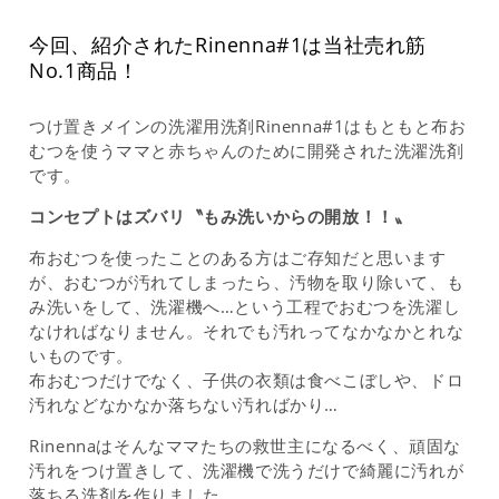
今回、紹介されたRinenna#1は当社売れ筋
No.1商品！
つけ置きメインの洗濯用洗剤Rinenna#1はもともと布お
むつを使うママと赤ちゃんのために開発された洗濯洗剤
です。
コンセプトはズバリ〝もみ洗いからの開放！！〟
布おむつを使ったことのある方はご存知だと思います
が、おむつが汚れてしまったら、汚物を取り除いて、も
み洗いをして、洗濯機へ…という工程でおむつを洗濯し
なければなりません。それでも汚れってなかなかとれな
いものです。
布おむつだけでなく、子供の衣類は食べこぼしや、ドロ
汚れなどなかなか落ちない汚ればかり…
Rinennaはそんなママたちの救世主になるべく、頑固な
汚れをつけ置きして、洗濯機で洗うだけで綺麗に汚れが
落ちる洗剤を作りました。