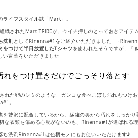
の
ライフスタイル誌「Mart」。
で組織されたMart TRIBEが、今イチ押しのとっておきアイ
ち洗剤
としてRinenna#1をご紹介いただきました！
Rine
ミをつけて半日放置したTシャツ
を使われたそうですが、「
しい言葉をいただきました。
汚れをつけ置きだけでごっそり落とす
使用された卵のシミのような、ガンコな食べこぼし汚れもつけ
a#1。
素を贅沢に配合しているから、繊維の奥から汚れをしっかり
切な衣類を傷める心配がないのも、Rinenna#1が選ばれる
ち洗剤Rinenna#1は色柄モノにもお使いいただけます♪