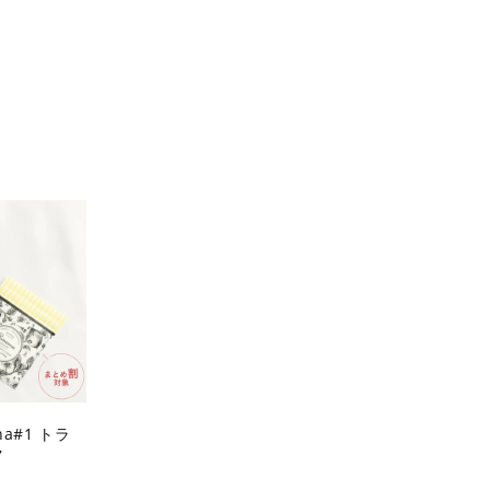
na#1 トラ
ク