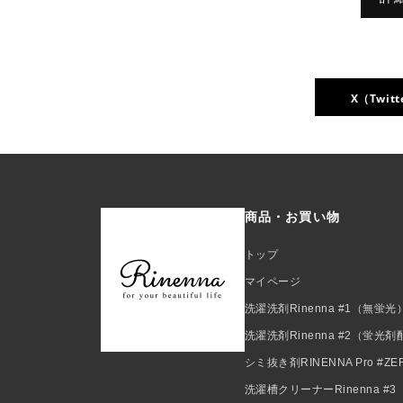
X（Twitt
商品・お買い物
トップ
マイページ
洗濯洗剤Rinenna #1（無蛍光
洗濯洗剤Rinenna #2（蛍光
シミ抜き剤RINENNA Pro #ZE
洗濯槽クリーナーRinenna #3