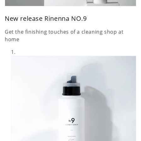
i
o
New release
Rinenna NO.9
n
Get the finishing touches of a cleaning shop at
:
home