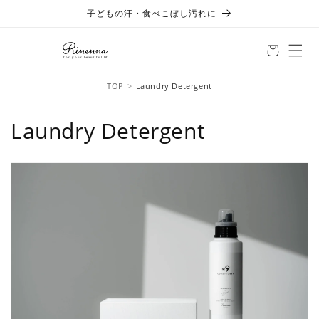
Skip to
子どもの汗・食べこぼし汚れに
content
TOP
Laundry Detergent
C
Laundry Detergent
o
l
l
e
c
t